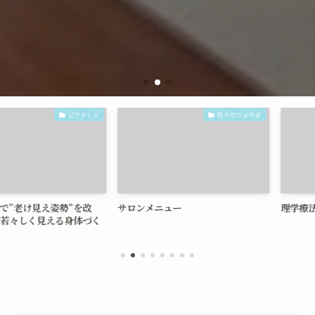
ピラティス
日々のつぶやき
見え姿勢”を改
サロンメニュー
理学療法士×ピ
く見える身体づく