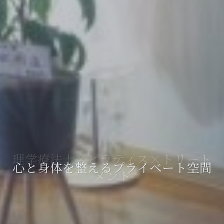
理学療法士×ピラティス×トリート
1人1人の身体に合わせてセッション
心と身体を整えるプライベート空間
メント
を。